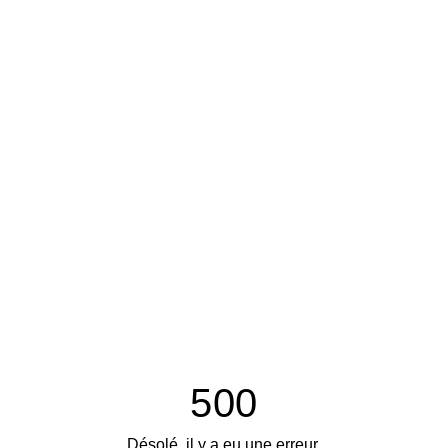
500
Désolé, il y a eu une erreur.