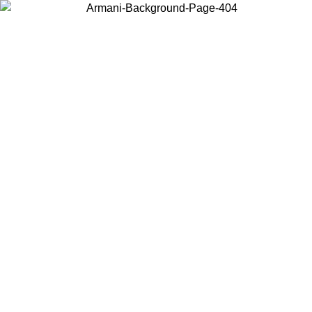
Choisissez le pays dans lequel vous vous trouvez pour voir le contenu
local et acheter en ligne.
Pays/Région
Continuer
United States