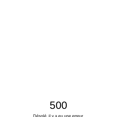
500
Désolé, il y a eu une erreur.