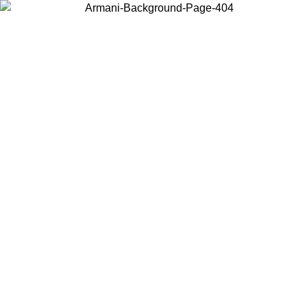
Choisissez le pays dans lequel vous vous trouvez pour voir le contenu
local et acheter en ligne.
Pays/Région
Continuer
United States