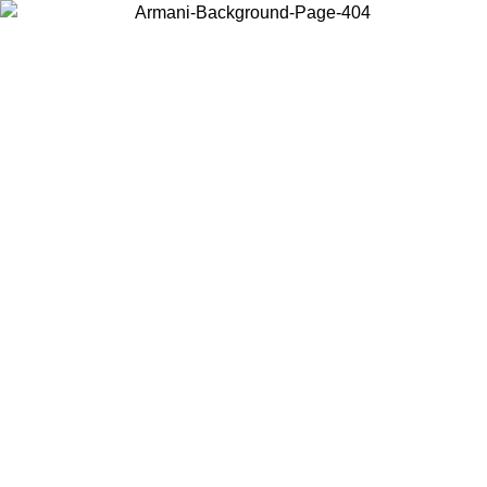
Choisissez le pays dans lequel vous vous trouvez pour voir le contenu
local et acheter en ligne.
Pays/Région
Continuer
United States
Connectez-vous à votre compte pour bénéficier de la livraison gr
/2026
à partir de 140 CHF d'achats