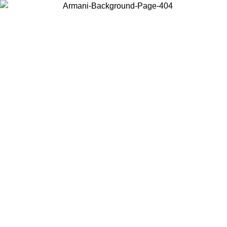
Choisissez le pays dans lequel vous vous trouvez pour voir le contenu
local et acheter en ligne.
Pays/Région
Continuer
United States
Connectez-vous à votre compte pour bénéficier de
’AU 30/08/2026
à partir de 140 CHF d'achat