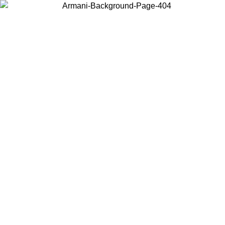
Choisissez le pays dans lequel vous vous trouvez pour voir le contenu
local et acheter en ligne.
Pays/Région
Continuer
United States
Connectez-vous à votre compte pour bénéfici
QU’AU 30/08/2026
à partir de 140 CHF d'