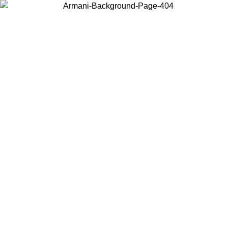
Choisissez le pays dans lequel vous vous trouvez pour voir le contenu
local et acheter en ligne.
Pays/Région
Continuer
United States
Connectez-vous à votre compte pour bénéficier de la livraison gratuite
à partir de 140 CHF d'achats