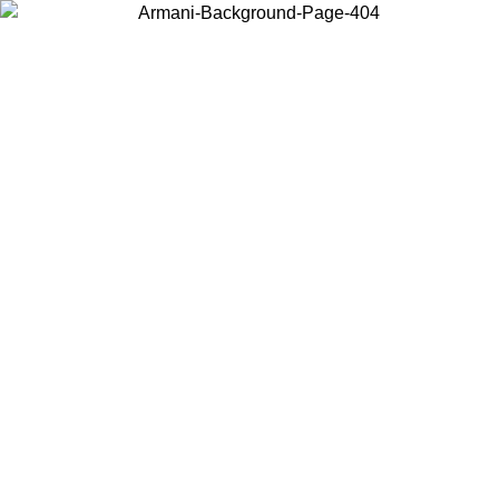
Choisissez le pays dans lequel vous vous trouvez pour voir le contenu
local et acheter en ligne.
Pays/Région
Continuer
United States
SOLDES PRINTEMPS-ÉTÉ JUSQU’AU 30/08/2026