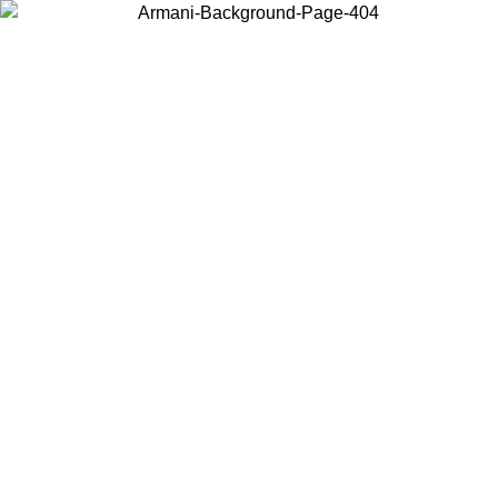
Choisissez le pays dans lequel vous vous trouvez pour voir le contenu
local et acheter en ligne.
Pays/Région
Continuer
United States
Connectez-vous à votre compte pour bénéficier de la livraison gratuite
à partir de 140 CHF d'achats