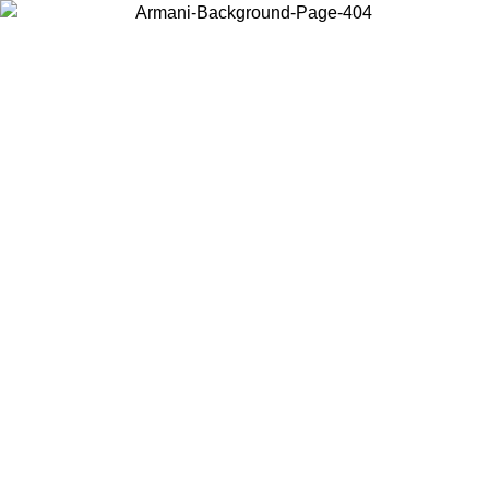
Choisissez le pays dans lequel vous vous trouvez pour voir le contenu
local et acheter en ligne.
Pays/Région
Continuer
United States
Connectez-vous à votre compte pour bénéficier de la livraison gratuite
à partir de 140 CHF d'achats