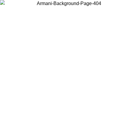
Choisissez le pays dans lequel vous vous trouvez pour voir le contenu
local et acheter en ligne.
Pays/Région
Continuer
United States
SOLDES PRINTEMPS-ÉTÉ JUSQU’AU 30/08/2026