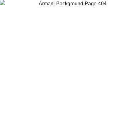
Choisissez le pays dans lequel vous vous trouvez pour voir le contenu
local et acheter en ligne.
Pays/Région
Continuer
United States
Connectez-vous à votre compte pour bénéficier de la livraison gratuite
à partir de 140 CHF d'achats