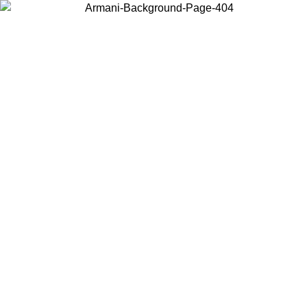
Choisissez le pays dans lequel vous vous trouvez pour voir le contenu
local et acheter en ligne.
Pays/Région
Continuer
United States
Connectez-vous à votre compte pour bénéficier de la livraison gratuite
à partir de 140 CHF d'achats