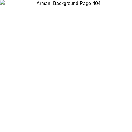
Choisissez le pays dans lequel vous vous trouvez pour voir le contenu
local et acheter en ligne.
Pays/Région
Continuer
United States