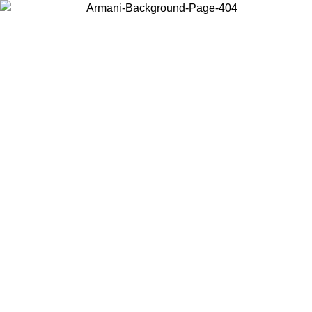
Choisissez le pays dans lequel vous vous trouvez pour voir le contenu
local et acheter en ligne.
Pays/Région
Continuer
United States