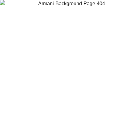
Choisissez le pays dans lequel vous vous trouvez pour voir le contenu
local et acheter en ligne.
Pays/Région
Continuer
United States
Connectez-vous à votre compte pour bénéficier de la livraison gratuite à part
de 140 CHF d'achats