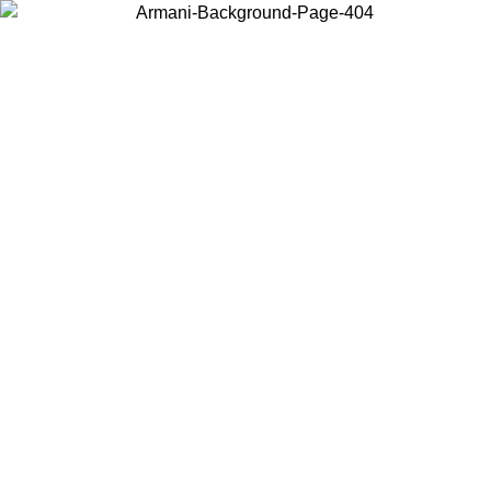
Choisissez le pays dans lequel vous vous trouvez pour voir le contenu
local et acheter en ligne.
Pays/Région
Continuer
United States
Connectez-vous à votre compt
 JUSQU'AU 02/09
gratuite à parti