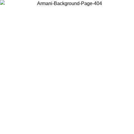
Choisissez le pays dans lequel vous vous trouvez pour voir le contenu
local et acheter en ligne.
Pays/Région
Continuer
United States
Connectez-vous à votre compte pour bénéficier de la livraiso
gratuite à partir de 140 CHF d'achats