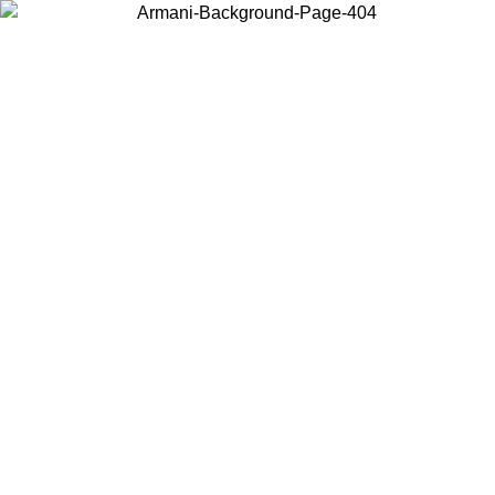
Choisissez le pays dans lequel vous vous trouvez pour voir le contenu
local et acheter en ligne.
Pays/Région
Continuer
United States
Connectez-vous à votre compte pour bénéficier de la livraison
gratuite à partir de 140 CHF d'achats