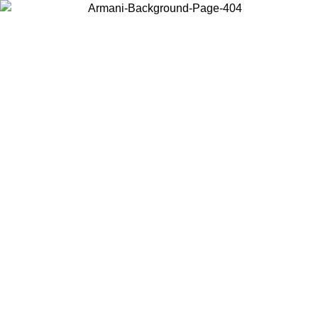
Choisissez le pays dans lequel vous vous trouvez pour voir le contenu
local et acheter en ligne.
Pays/Région
Continuer
United States
Connectez-vous à votre compte pour bénéficier de la
2/09
gratuite à partir de 140 CHF d'achats