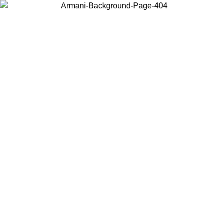
Choisissez le pays dans lequel vous vous trouvez pour voir le contenu
local et acheter en ligne.
Pays/Région
Continuer
United States
Connectez-vous à votre compte pour bén
U'AU 02/09
gratuite à partir de 140 C