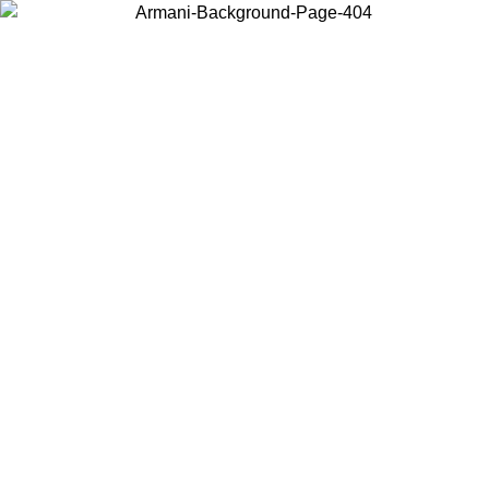
Choisissez le pays dans lequel vous vous trouvez pour voir le contenu
local et acheter en ligne.
Pays/Région
Continuer
United States
Connectez-vous à votre compte pour bénéficier de la liv
09
gratuite à partir de 140 CHF d'achats