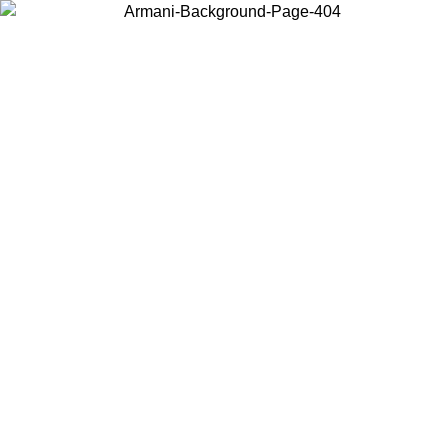
Choisissez le pays dans lequel vous vous trouvez pour voir le contenu
local et acheter en ligne.
Pays/Région
Continuer
United States
Connectez-vous à votre compte pour bénéfic
AU 02/09
gratuite à partir de 140 CHF d'