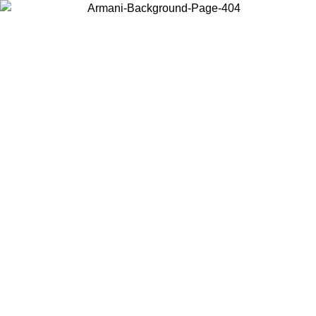
Choisissez le pays dans lequel vous vous trouvez pour voir le contenu
local et acheter en ligne.
Pays/Région
Continuer
United States
Connectez-vous à votre compte pour bénéfic
AU 02/09
gratuite à partir de 140 CHF d'