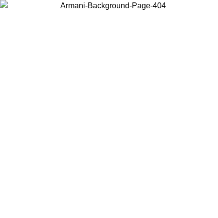
Choisissez le pays dans lequel vous vous trouvez pour voir le contenu
local et acheter en ligne.
Pays/Région
Continuer
United States
Connectez-vous à votre compt
 JUSQU'AU 02/09
gratuite à parti