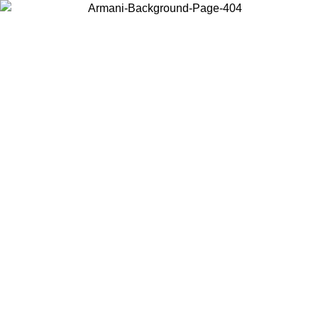
Choisissez le pays dans lequel vous vous trouvez pour voir le contenu
local et acheter en ligne.
Pays/Région
Continuer
United States
Connectez-vous à votre compte pour bén
U'AU 02/09
gratuite à partir de 140 C