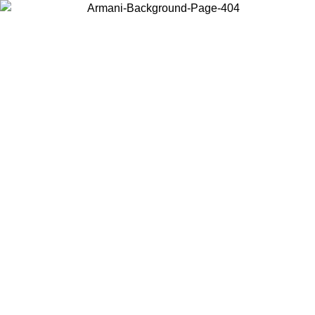
Choisissez le pays dans lequel vous vous trouvez pour voir le contenu
local et acheter en ligne.
Pays/Région
Continuer
United States
Connectez-vous à votre compt
PROMO JUSQU'AU 02/09
gratuite à parti