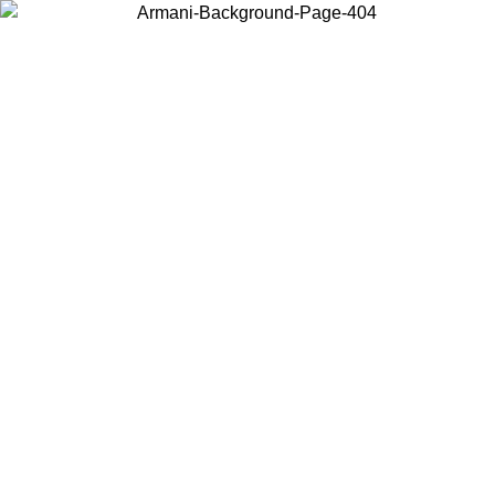
Choisissez le pays dans lequel vous vous trouvez pour voir le contenu
local et acheter en ligne.
Pays/Région
Continuer
United States
Connectez-vous à votre compte pour bénéfic
USQU'AU 02/09
gratuite à partir de 140 CHF d'