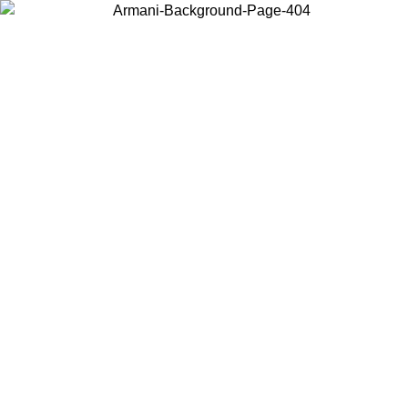
Choisissez le pays dans lequel vous vous trouvez pour voir le contenu
local et acheter en ligne.
Pays/Région
Continuer
United States
ONLINE EXCLUSIVE PROMO JUSQU'AU 02/09