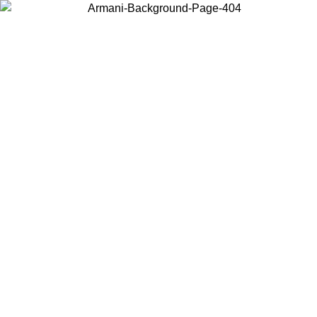
Choisissez le pays dans lequel vous vous trouvez pour voir le contenu
local et acheter en ligne.
Pays/Région
Continuer
United States
Connectez-vous à votre compte pour bénéficier de la livraison
gratuite à partir de 140 CHF d'achats