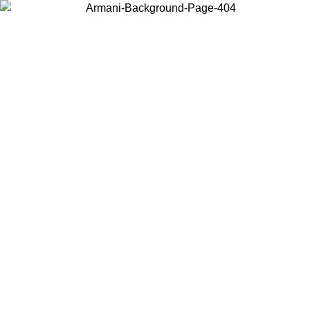
Choisissez le pays dans lequel vous vous trouvez pour voir le contenu
local et acheter en ligne.
Pays/Région
Continuer
United States
Connectez-vous à votre compte pour bénéfic
USQU'AU 02/09
gratuite à partir de 140 CHF d'