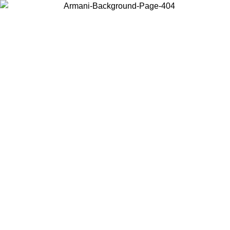
Choisissez le pays dans lequel vous vous trouvez pour voir le contenu
local et acheter en ligne.
Pays/Région
Continuer
United States
Connectez-vous à votre compte pour bénéficier de la livraison
gratuite à partir de 140 CHF d'achats