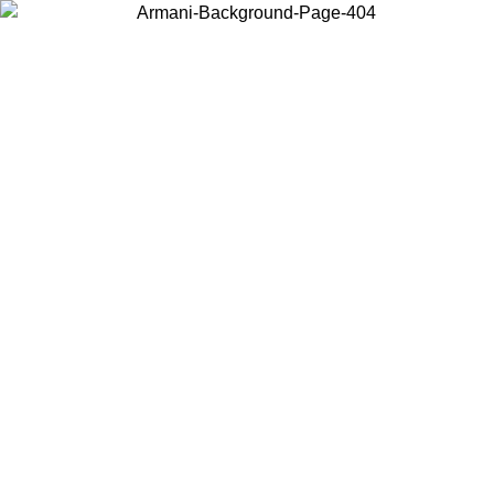
Choisissez le pays dans lequel vous vous trouvez pour voir le contenu
local et acheter en ligne.
Pays/Région
Continuer
United States
Connectez-vous à votre compte pour bénéficier de la livraison
gratuite à partir de 140 CHF d'achats