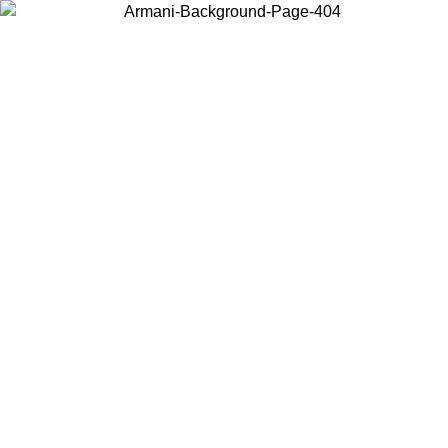
Choisissez le pays dans lequel vous vous trouvez pour voir le contenu
local et acheter en ligne.
Pays/Région
Continuer
United States
Connectez-vous à votre compte pour bénéficier de la livraison
gratuite à partir de 140 CHF d'achats