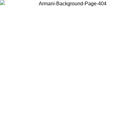
Choisissez le pays dans lequel vous vous trouvez pour voir le contenu
local et acheter en ligne.
Pays/Région
Continuer
United States
Connectez-vous à votre compte pour bénéficier de la livraison
gratuite à partir de 140 CHF d'achats