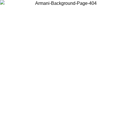
Choisissez le pays dans lequel vous vous trouvez pour voir le contenu
local et acheter en ligne.
Pays/Région
Continuer
United States
Connectez-vous à votre compte pour bénéfic
USQU'AU 02/09
gratuite à partir de 140 CHF d'