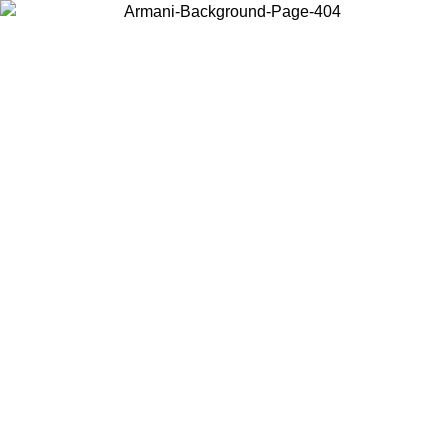
Choisissez le pays dans lequel vous vous trouvez pour voir le contenu
local et acheter en ligne.
Pays/Région
Continuer
United States
Connectez-vous à votre compte pour bén
 JUSQU'AU 02/09
gratuite à partir de 140 C