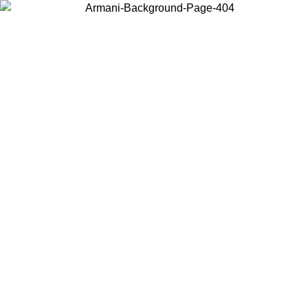
Choisissez le pays dans lequel vous vous trouvez pour voir le contenu
local et acheter en ligne.
Pays/Région
Continuer
United States
Connectez-vous à votre compte pour bénéficier de la livraison
gratuite à partir de 140 CHF d'achats