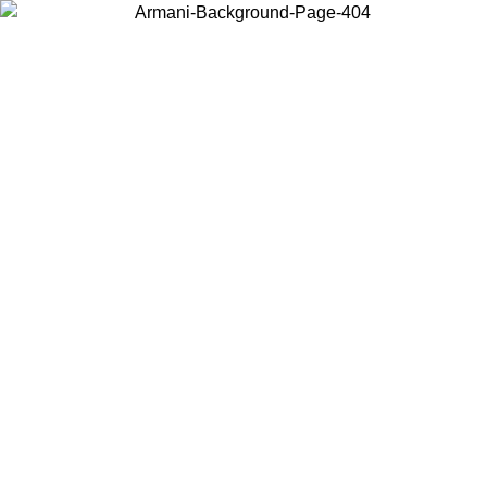
Choisissez le pays dans lequel vous vous trouvez pour voir le contenu
local et acheter en ligne.
Pays/Région
Continuer
United States
Connectez-vous à votre compte pou
MO JUSQU'AU 02/09
gratuite à partir de 