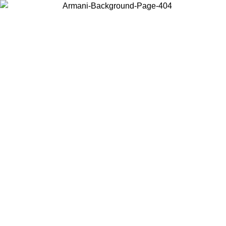
Choisissez le pays dans lequel vous vous trouvez pour voir le contenu
local et acheter en ligne.
Pays/Région
Continuer
United States
Connectez-vous à votre compte pour bénéficier de la liv
U 02/09
gratuite à partir de 140 CHF d'achats