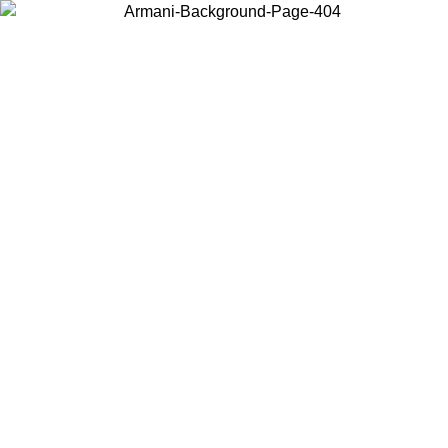
Choisissez le pays dans lequel vous vous trouvez pour voir le contenu
local et acheter en ligne.
Pays/Région
Continuer
United States
Connectez-vous à votre compte pour bénéficier de la livraison
gratuite à partir de 140 CHF d'achats