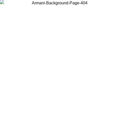
Choisissez le pays dans lequel vous vous trouvez pour voir le contenu
local et acheter en ligne.
Pays/Région
Continuer
United States
Connectez-vous à votre compte pour bénéficier de la livrai
 02/09
gratuite à partir de 140 CHF d'achats