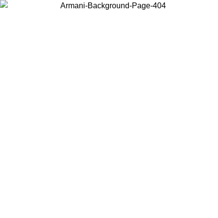
Choisissez le pays dans lequel vous vous trouvez pour voir le contenu
local et acheter en ligne.
Pays/Région
Continuer
United States
Connectez-vous à votre compte pour bénéficier de la livraison
gratuite à partir de 140 CHF d'achats