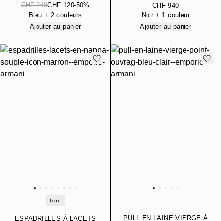
CONFORTABLE EN
CHF 240
CHF 120
-50%
D’AGNEAU DE GANTERIE
CHF 940
MÉLANGE LYOCELL
Bleu + 2 couleurs
Noir + 1 couleur
ENTIÈREMENT IMPRIMÉ
Ajouter au panier
Ajouter au panier
Icon
PULL EN LAINE VIERGE À
ESPADRILLES À LACETS