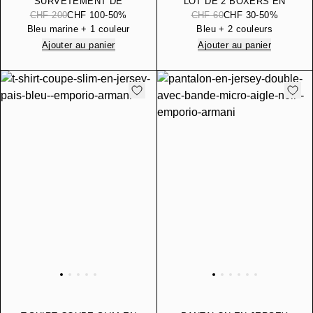
SURVÊTEMENT DE
LOT DE 2 BOXERS EN
DÉTENTE ZIPPÉ EN
JERSEY IMPRIMÉ DE
CHF 200
CHF 100
-50%
CHF 60
CHF 30
-50%
JERSEY AVEC BANDE
DIFFÉRENTS MOTIFS
Bleu marine + 1 couleur
Bleu + 2 couleurs
LOGO
Ajouter au panier
Ajouter au panier