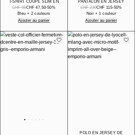
T-SHIRT COUPE SLIM EN
PANTALON EN JERSEY
JERSEY ÉPAIS
DOUBLE AVEC BANDE
CHF 95
CHF 47,50
-50%
CHF 230
CHF 115
-50%
MICRO AIGLE
Bleu + 2 couleurs
Noir + 1 couleur
Ajouter au panier
Ajouter au panier
POLO EN JERSEY DE