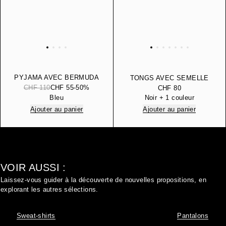
PYJAMA AVEC BERMUDA
TONGS AVEC SEMELLE
EN JERSEY IMPRIMÉ DE
CHF 110
CHF 55
-50%
COMPENSÉE EN
CHF 80
DIFFÉRENTS MOTIFS
CAOUTCHOUC
Bleu
Noir + 1 couleur
Ajouter au panier
Ajouter au panier
VOIR AUSSI :
Laissez-vous guider à la découverte de nouvelles propositions, en
explorant les autres sélections.
Sweat-shirts
Pantalons