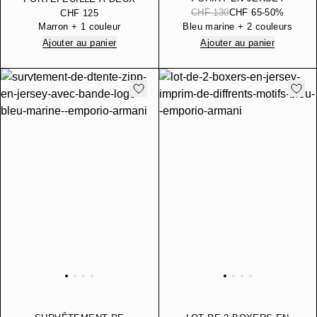
ÉPAIS AVEC BRODERIE
VOLETS EN SAFFIANO
CHF 130
CHF 65
-50%
CHF 125
DU LOGO EN RELIEF
RÉGÉNÉRÉ
Marron + 1 couleur
Bleu marine + 2 couleurs
Ajouter au panier
Ajouter au panier