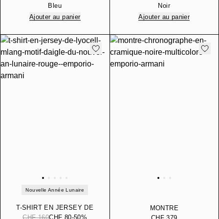
CAPSULE DENIM
Bleu
Noir
Ajouter au panier
Ajouter au panier
Nouvelle Année Lunaire
T-SHIRT EN JERSEY DE
MONTRE
LYOCELL MÉLANGÉ À
CHF 160
CHF 80
-50%
CHRONOGRAPHE EN
CHF 379