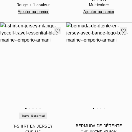
MOTIF D’AIGLE DU
CÉRAMIQUE NOIRE
Rouge + 1 couleur
Multicolore
NOUVEL AN LUNAIRE
Ajouter au panier
Ajouter au panier
Travel Essential
BERMUDA DE DÉTENTE
T-SHIRT EN JERSEY
EN JERSEY AVEC BANDE
MÉLANGE LYOCELL
CHF 80
CHF 40
-50%