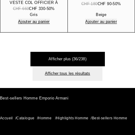
VESTE COL OFFICIER À
LYOCELL MÉLANGÉ AVEC
CHF 180
CHF 90
-50%
FERMETURE DÉCENTRÉE
CHF 660
CHF 330
-50%
MICRO MOTIF IMPRIMÉ
EN MAILLE JERSEY 3D
Gris
Beige
ALL OVER
Ajouter au panier
Ajouter au panier
Afficher plus (36/238)
Afficher tous les résultats
Best-sellers Homme Emporio Armani
Accueil
/
Catalogue
/
Homme
/
Highlights Homme
/
Best-sellers Homme