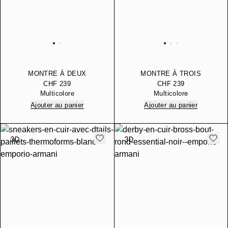
MONTRE À DEUX
MONTRE À TROIS
AIGUILLES EN CUIR
AIGUILLES EN ACIER
CHF 239
CHF 239
MARRON AVEC
INOXYDABLE AVEC DATE
Multicolore
Multicolore
AFFICHAGE DE LA DATE
Ajouter au panier
Ajouter au panier