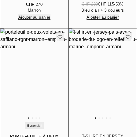
POINT OUVRAGÉ
EN NAPPA SOUPLE ICON
CHF 230
CHF 115
-50%
CHF 270
Marron
Bleu clair + 3 couleurs
Ajouter au panier
Ajouter au panier
Essential
T-SHIRT EN JERSEY
PORTEFEUILLE À DEUX