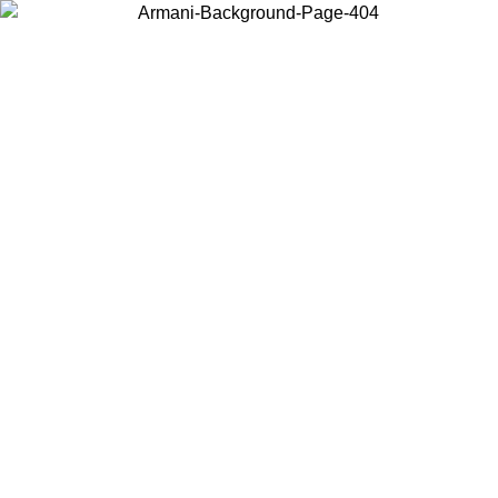
Choisissez le pays dans lequel vous vous trouvez pour voir le contenu
local et acheter en ligne.
Pays/Région
Continuer
United States
Connectez-vous à votre compte pour bénéficier de la livrai
 02/09
gratuite à partir de 140 CHF d'achats