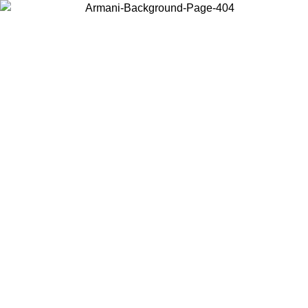
Choisissez le pays dans lequel vous vous trouvez pour voir le contenu
local et acheter en ligne.
Pays/Région
Continuer
United States
Connectez-vous à votre compte pour bénéficier de la livraison
gratuite à partir de 140 CHF d'achats