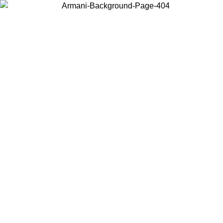
Choisissez le pays dans lequel vous vous trouvez pour voir le contenu
local et acheter en ligne.
Pays/Région
Continuer
United States
Connectez-vous à votre compte pour bén
 JUSQU'AU 02/09
gratuite à partir de 140 C