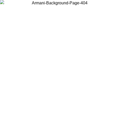
Choisissez le pays dans lequel vous vous trouvez pour voir le contenu
local et acheter en ligne.
Pays/Région
Continuer
United States
ONLINE EXCLUSIVE PROMO JUSQU'AU 02/09