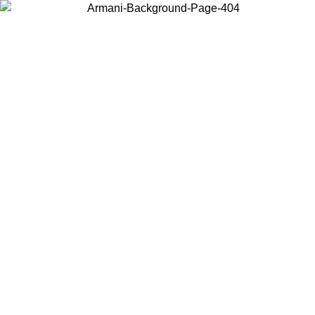
Choisissez le pays dans lequel vous vous trouvez pour voir le contenu
local et acheter en ligne.
Pays/Région
Continuer
United States
Connectez-vous à votre compte pour bénéficier de la livraison
gratuite à partir de 140 CHF d'achats