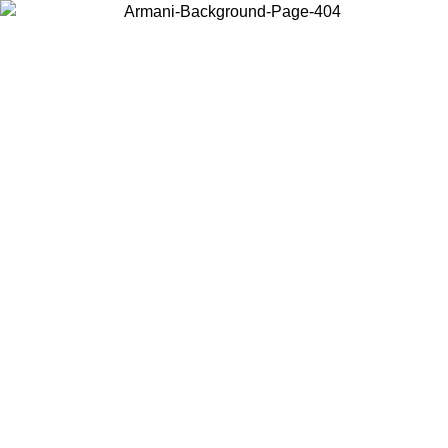
Choisissez le pays dans lequel vous vous trouvez pour voir le contenu
local et acheter en ligne.
Pays/Région
Continuer
United States
ONLINE EXCLUSIVE PROMO JUSQU'AU 02/09