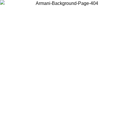
Choisissez le pays dans lequel vous vous trouvez pour voir le contenu
local et acheter en ligne.
Pays/Région
Continuer
United States
Connectez-vous à votre compte pour bénéficier de la livraison gratuite à part
de 140 CHF d'achats